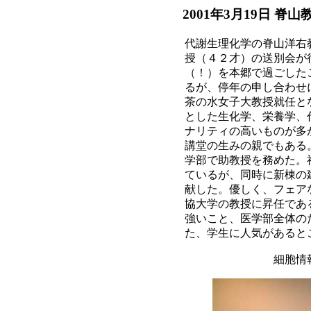
2001年3月19日 脊
代謝生理化学の脊山洋右
授（４２才）の送別会が
（！）を本郷で過ごした
るが、停年の申し合わせ
茶の水女子大教授就任と
とした生化学、栄養学、
ナリティの高いものが多
講堂の生みの親でもある
学部で助教授を務めた。
ているが、同時に新棟の
献した。優しく、フェア
協大学の教授に昇任であ
強いこと、医学部全体の
た、学生に人気があると
細胞情報