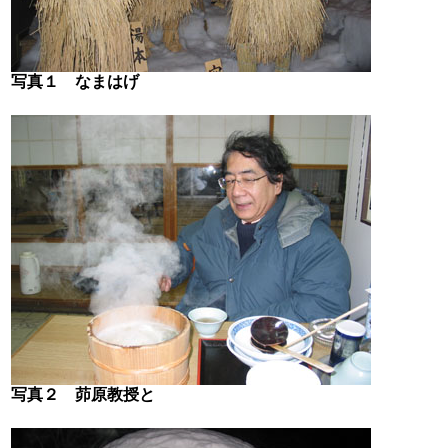
写真１ なまはげ
写真２ 茆原教授と