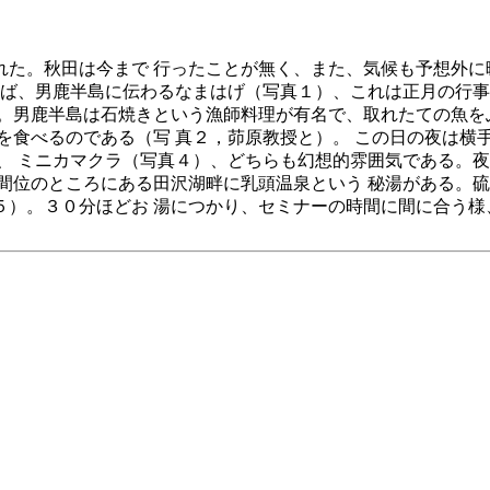
た。秋田は今まで 行ったことが無く、また、気候も予想外に
えば、男鹿半島に伝わるなまはげ（写真１）、これは正月の行事
。男鹿半島は石焼きという漁師料理が有名で、取れたての魚を
を食べるのである（写 真２，茆原教授と）。 この日の夜は横
、 ミニカマクラ（写真４）、どちらも幻想的雰囲気である。夜
間位のところにある田沢湖畔に乳頭温泉という 秘湯がある。硫
５）。３０分ほどお 湯につかり、セミナーの時間に間に合う様