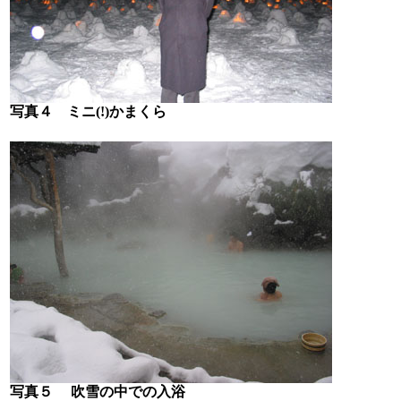
写真４ ミニ(!)かまくら
写真５ 吹雪の中での入浴