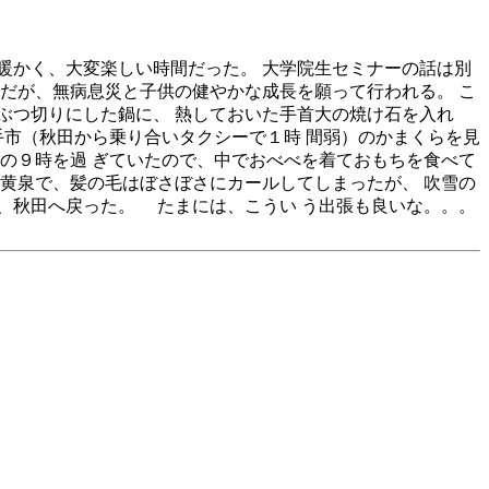
暖かく、大変楽しい時間だった。 大学院生セミナーの話は別
だが、無病息災と子供の健やかな成長を願って行われる。 こ
ぶつ切りにした鍋に、 熱しておいた手首大の焼け石を入れ
手市（秋田から乗り合いタクシーで１時 間弱）のかまくらを見
の９時を過 ぎていたので、中でおべべを着ておもちを食べて
黄泉で、髪の毛はぼさぼさにカールしてしまったが、 吹雪の
、秋田へ戻った。 たまには、こうい う出張も良いな。。。