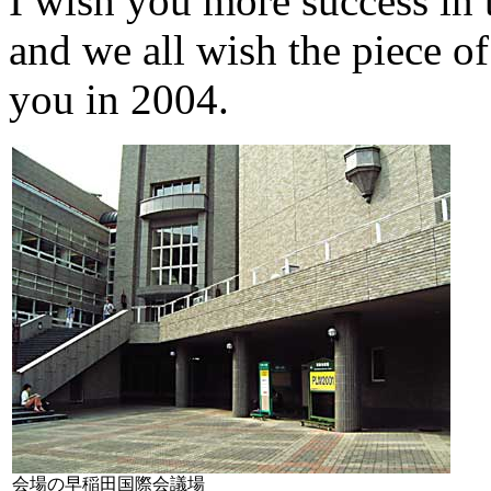
I wish you more success in t
and we all wish the piece o
you in 2004.
会場の早稲田国際会議場