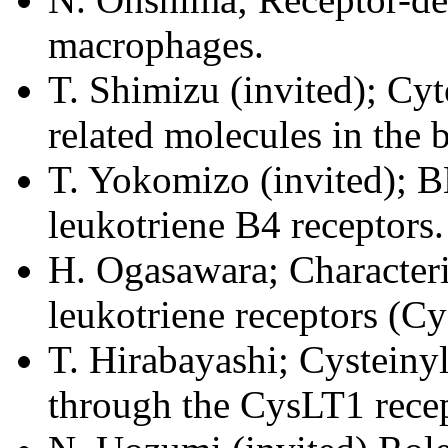
macrophages.
T. Shimizu (invited); Cy
related molecules in the b
T. Yokomizo (invited); B
leukotriene B4 receptors.
H. Ogasawara; Characteri
leukotriene receptors (
T. Hirabayashi; Cysteinyl
through the CysLT1 recep